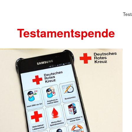
Tes
Testamentspende