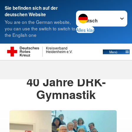
Sie befinden sich auf der
Sprache wechseln zu
deutschen Website
Suche
You are on the German website,
you can use the switch to switch to
Alles klar
the English one
Kreisverband
Menü
Heidenheim e.V.
11.12.2025
· 2025
40 Jahre DRK-
Gymnastik