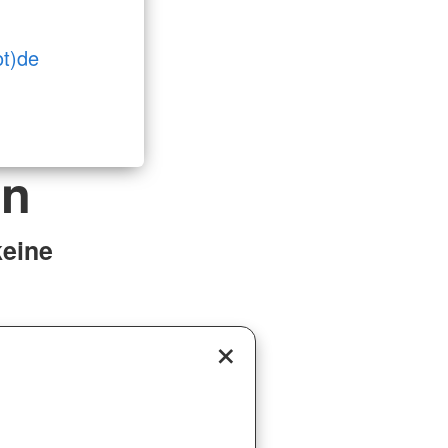
ot)de
en
keine