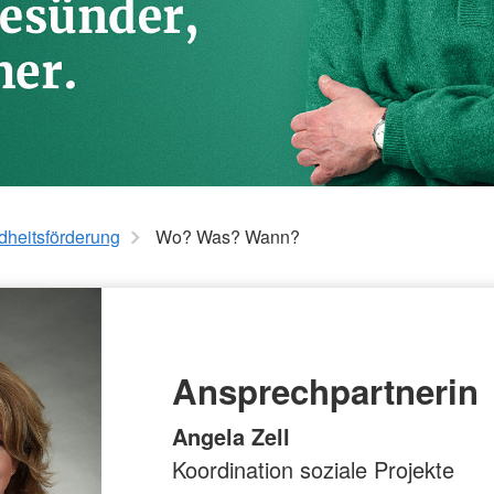
liche
Wo? Was? Wann?
Aktivierender Hausbesuch
K)
DRK-Therapiehunde
heitsförderung
Wo? Was? Wann?
Ansprechpartnerin
Angela Zell
Koordination soziale Projekte