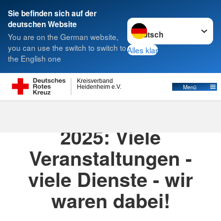
Sie befinden sich auf der
Sprache wechseln zu
deutschen Website
Suche
You are on the German website,
you can use the switch to switch to
Alles klar
the English one
Kreisverband
Menü
Heidenheim e.V.
08.12.2025
· 2025
2025: Viele
Veranstaltungen -
viele Dienste - wir
waren dabei!