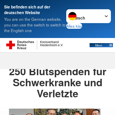
Sie befinden sich auf der
Sprache wechseln zu
deutschen Website
Suche
You are on the German website,
you can use the switch to switch to
Alles klar
the English one
Kreisverband
Menü
Heidenheim e.V.
19.12.2017
· 2017
250 Blutspenden für
Schwerkranke und
Verletzte