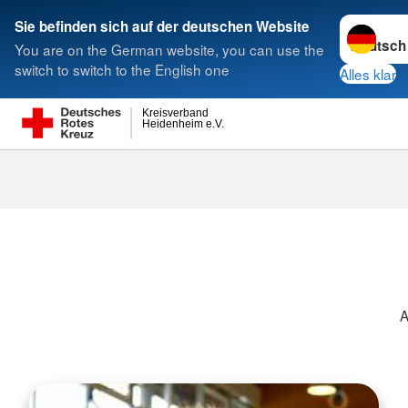
Sprache w
Sie befinden sich auf der deutschen Website
You are on the German website, you can use the
Suche
switch to switch to the English one
Alles klar
Kreisverband
Heidenheim e.V.
Archiv 2019
A