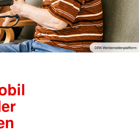
DRK Werbemedienplattform
obil
der
en