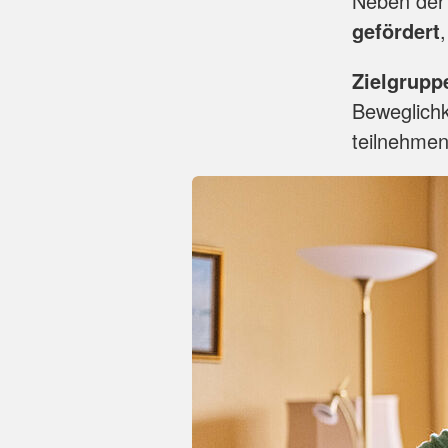
Neben de
gefördert
Zielgrupp
Beweglichk
teilnehme