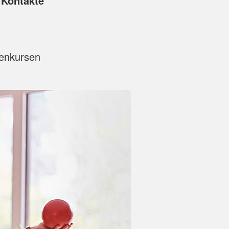
 Kontakte
penkursen