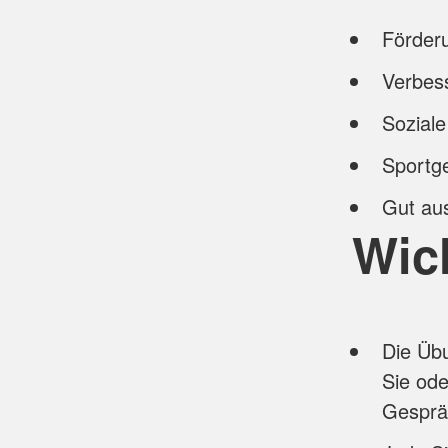
Förderu
Verbess
Soziale
Sportg
Gut aus
Wic
Die Üb
Sie od
Gesprä