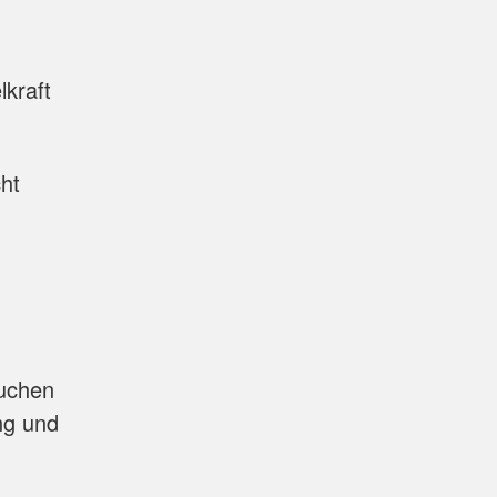
kraft
ht
suchen
ng und