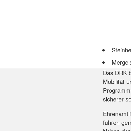
Steinh
Mergel
Das DRK bi
Mobilität 
Programmes
sicherer s
Ehrenamtl
führen gem