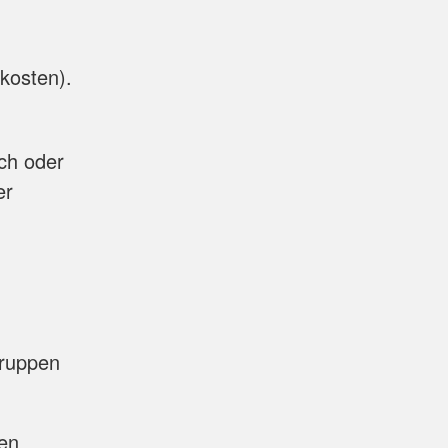
kosten).
ch oder
er
gruppen
den