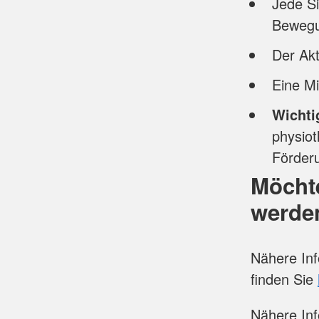
Jede S
Bewegu
Der Akt
Eine Mi
Wichti
physiot
Förder
Möchte
werde
Nähere Inf
finden Sie
Nähere Inf