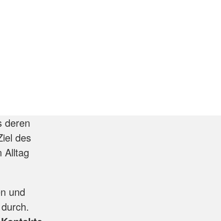
s deren
iel des
 Alltag
en und
 durch.