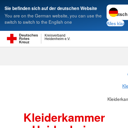
Sprache w
Sie befinden sich auf der deutschen Website
You are on the German website, you can use the
Suche
switch to switch to the English one
Alles klar
Kreisverband
Heidenheim e.V.
Kleiderkamme
Kl
Kleiderka
Kleiderkammer