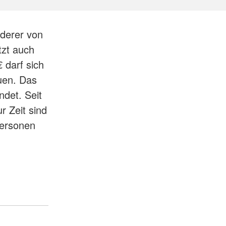
rderer von
tzt auch
 darf sich
uen. Das
ndet. Seit
r Zeit sind
Personen