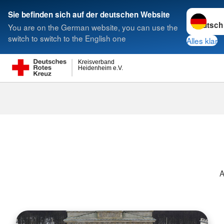
Sprache w
Sie befinden sich auf der deutschen Website
You are on the German website, you can use the
Suche
switch to switch to the English one
Alles klar
Kreisverband
Heidenheim e.V.
Archiv 2025
A